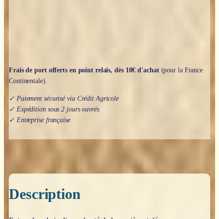
Darcey
Frais de port offerts en point relais, dès 10€ d'achat
(pour la France
Continentale).
✓ Paiement sécurisé via Crédit Agricole
✓ Expédition sous 2 jours ouvrés
✓ Entreprise française
Description