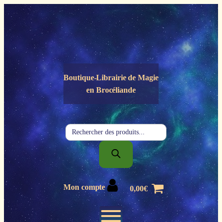
Panneau de gestion des cookies
Boutique-Librairie de
Magie
en Brocéliande
Recherche
de
produits
Mon compte
0,00
€