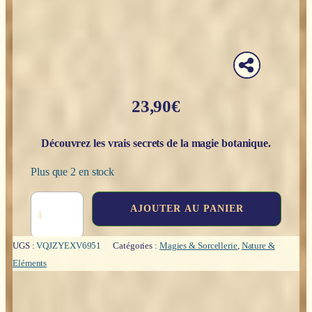
23,90
€
Découvrez les vrais secrets de la magie botanique.
Plus que 2 en stock
quantité
AJOUTER AU PANIER
de
L'oracle
de
UGS :
VQJZYEXV6951
Catégories :
Magies & Sorcellerie
,
Nature &
la
Eléments
magie
verte
-
Cheralyn