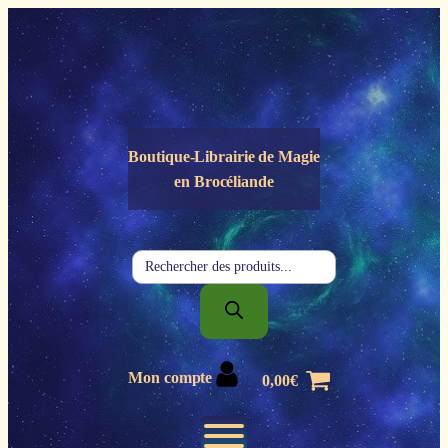
Panneau de gestion des cookies
Boutique-Librairie de
Magie
en Brocéliande
Recherche
de
produits
Mon compte
0,00
€