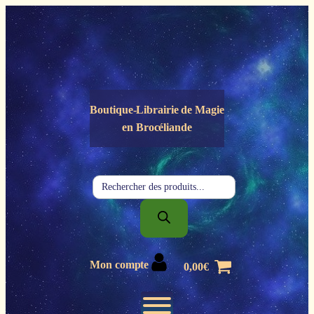
Panneau de gestion des cookies
Boutique-Librairie de
Magie
en Brocéliande
Recherche
de
produits
Mon compte
0,00
€