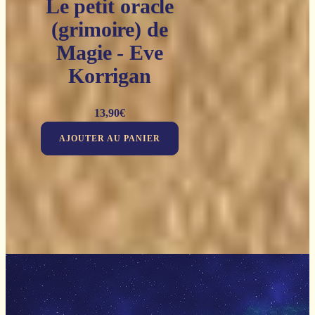
Le petit oracle
(grimoire) de
Magie - Eve
Korrigan
13,90
€
AJOUTER AU PANIER