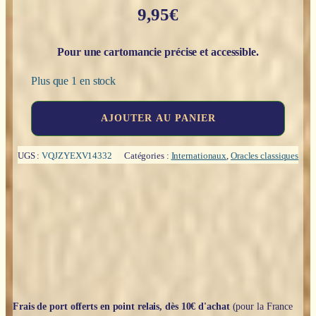
9,95
€
Pour une cartomancie précise et accessible.
Plus que 1 en stock
quantité
AJOUTER AU PANIER
de
Oracle
Tsigane
UGS :
VQJZYEXV14332
Catégories :
Internationaux
,
Oracles classiques
:
Traditionnelle
Wahrsage-
Karten
-
Piatnick
Frais de port offerts en point relais, dès 10€ d'achat
(pour la France