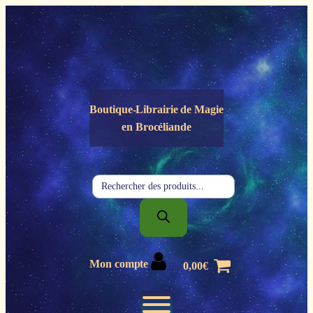
Panneau de gestion des cookies
Boutique-Librairie de
Magie
en Brocéliande
Recherche
de
produits
Mon compte
0,00
€