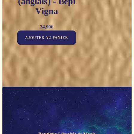
(anglais) - Bepi
Vigna
34,90
€
AJOUTER AU PANIER