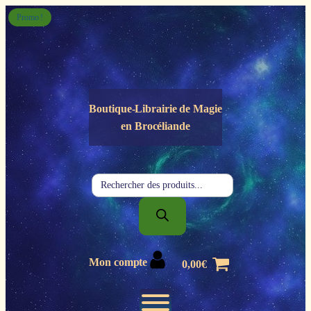
Panneau de gestion des cookies
Promo !
Boutique-Librairie de
Magie
en Brocéliande
Recherche
de
produits
Mon compte
0,00
€