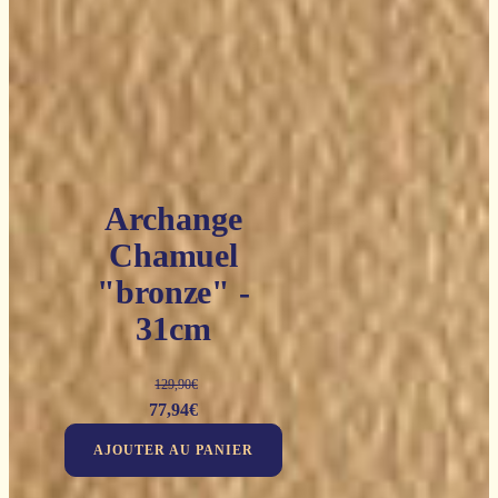
Archange
Chamuel
"bronze" -
31cm
129,90
€
Le
Le
77,94
€
prix
prix
AJOUTER AU PANIER
initial
actuel
était :
est :