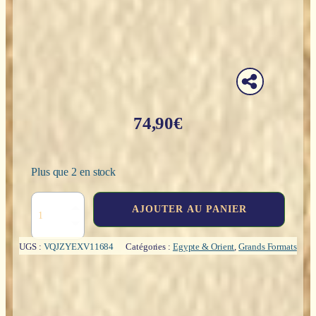
74,90
€
Plus que 2 en stock
quantité
AJOUTER AU PANIER
de
Osiris,
dieu
UGS :
VQJZYEXV11684
Catégories :
Egypte & Orient
,
Grands Formats
égyptien
(bronze)
-
27cm