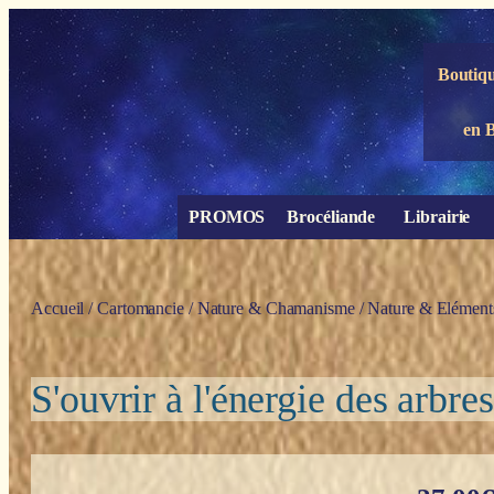
Panneau de gestion des cookies
Boutiqu
en 
PROMOS
Brocéliande
Librairie
Accueil
/
Cartomancie
/
Nature & Chamanisme
/
Nature & Elément
S'ouvrir à l'énergie des arbr