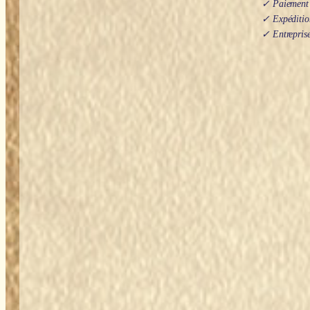
✓ Paiement s
✓ Expédition
✓ Entreprise