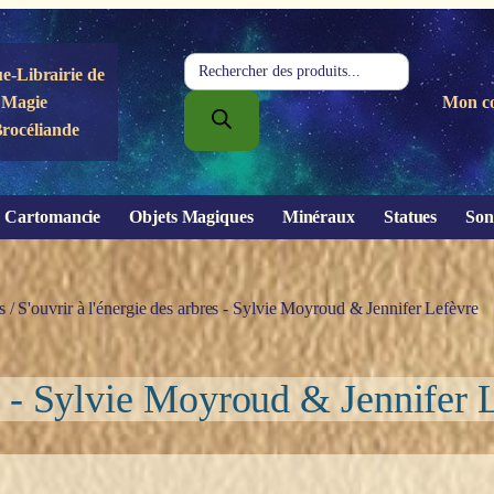
Recherche
e-Librairie de
de
Magie
Mon c
produits
Brocéliande
Cartomancie
Objets Magiques
Minéraux
Statues
Son
s
/ S'ouvrir à l'énergie des arbres - Sylvie Moyroud & Jennifer Lefèvre
es - Sylvie Moyroud & Jennifer 