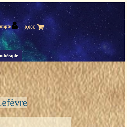
ompte
0,00
€
othérapie
Lefèvre