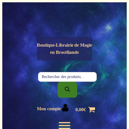
Panneau de gestion des cookies
Boutique-Librairie de
Magie
en Brocéliande
Recherche
de
produits
Mon compte
0,00
€