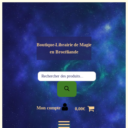
Panneau de gestion des cookies
Boutique-Librairie de
Magie
en Brocéliande
Recherche
de
produits
Mon compte
0,00
€