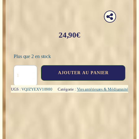
24,90
€
Plus que 2 en stock
quantité
AJOUTER AU PANIER
de
Past-
life
UGS :
VQJZYEXV10980
Catégorie :
Vies antérieures & Médiumnité
energy
oracle
(Anglais)
-
Sandra
Anne
Taylor
&