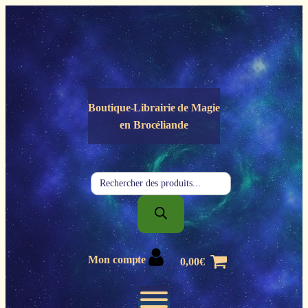
Panneau de gestion des cookies
Boutique-Librairie de
Magie
en Brocéliande
Recherche
de
produits
Mon compte
0,00
€