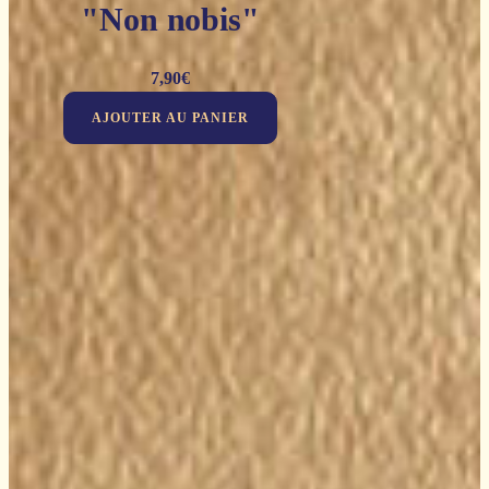
"Non nobis"
7,90
€
AJOUTER AU PANIER