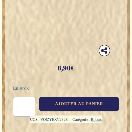
8,90
€
En stock
quantité
AJOUTER AU PANIER
de
Pendentif
:
UGS :
VQJZYEXV2328
Catégorie :
Bijoux
Écu
templier