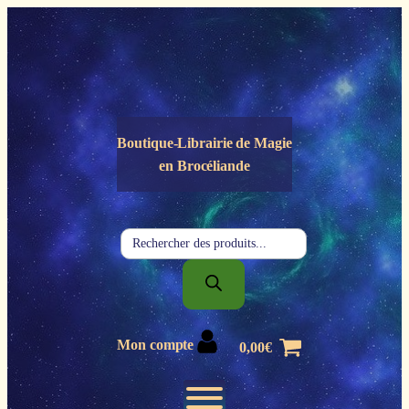
Panneau de gestion des cookies
Boutique-Librairie de
Magie
en Brocéliande
Recherche
de
produits
Mon compte
0,00
€