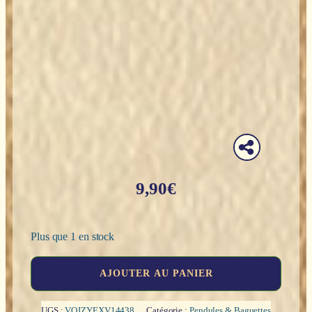
9,90
€
Plus que 1 en stock
quantité
AJOUTER AU PANIER
de
Pendule
argenté
UGS :
VQJZYEXV14438
Catégorie :
Pendules & Baguettes