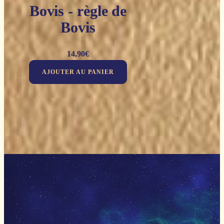
Bovis - règle de
Bovis
14,90
€
AJOUTER AU PANIER