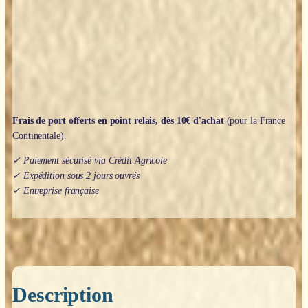
faces
(Pierre
de
lune
orangée)
Frais de port offerts en point relais, dès 10€ d'achat
(pour la France
Continentale).
✓ Paiement sécurisé via Crédit Agricole
✓ Expédition sous 2 jours ouvrés
✓ Entreprise française
Description