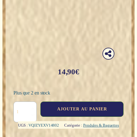
14,90
€
Plus que 2 en stock
quantité
AJOUTER AU PANIER
de
Pendule
conique
UGS :
VQJZYEXV14802
Catégorie :
Pendules & Baguettes
à
6