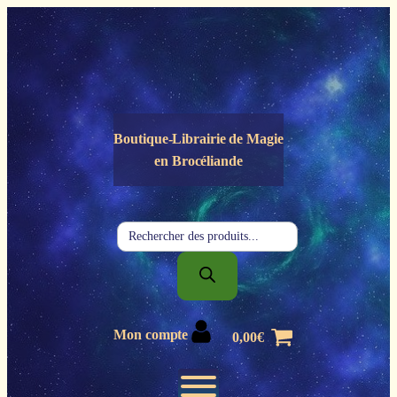
Panneau de gestion des cookies
Boutique-Librairie de
Magie
en Brocéliande
Recherche
de
produits
Mon compte
0,00
€