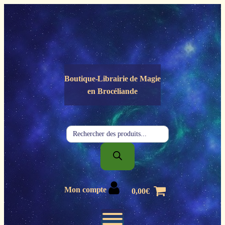
Panneau de gestion des cookies
Boutique-Librairie de
Magie
en Brocéliande
Recherche
de
produits
Mon compte
0,00
€