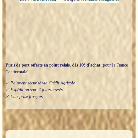
en
buis
et
bois
de
rose
-
17cm
Frais de port offerts en point relais, dès 10€ d'achat
(pour la France
Continentale).
✓ Paiement sécurisé via Crédit Agricole
✓ Expédition sous 2 jours ouvrés
✓ Entreprise française