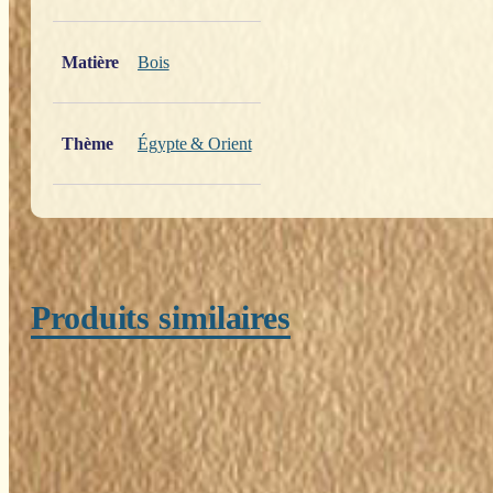
Poids
0,200 kg
Matière
Bois
Thème
Égypte & Orient
Produits similaires