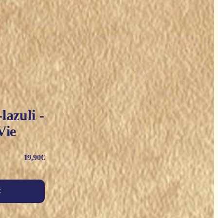
lazuli -
Vie
19,90
€
E