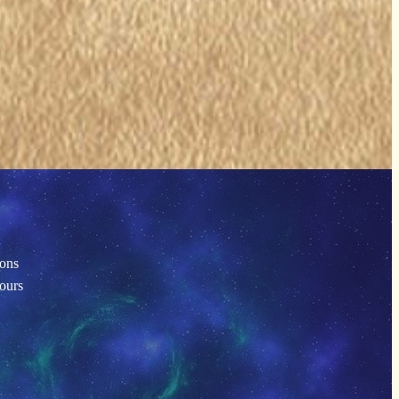
ions
tours