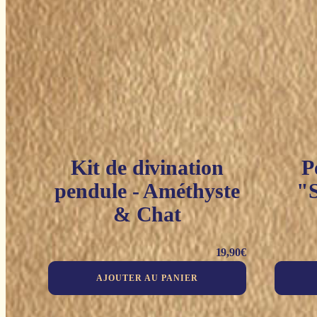
Kit de divination
P
pendule - Améthyste
"S
& Chat
19,90
€
AJOUTER AU PANIER