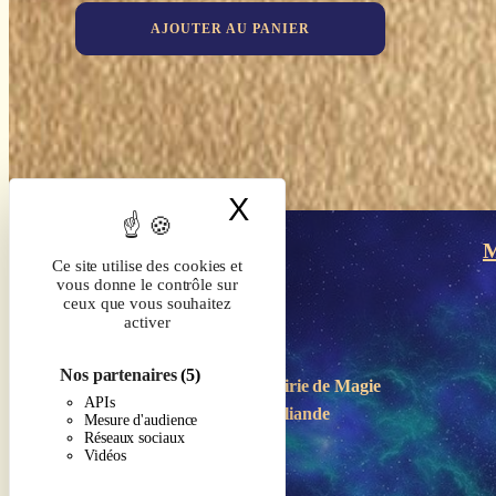
AJOUTER AU PANIER
X
Masquer le band
M
Ce site utilise des cookies et
vous donne le contrôle sur
ceux que vous souhaitez
activer
Nos partenaires
(5)
Boutique-Librairie de
Magie
APIs
en Brocéliande
Mesure d'audience
Réseaux sociaux
Vidéos