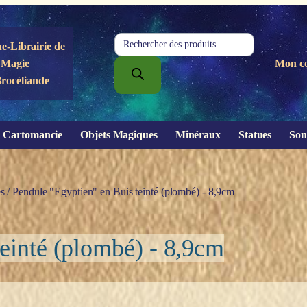
Recherche
e-Librairie de
de
Magie
Mon c
produits
Brocéliande
Cartomancie
Objets Magiques
Minéraux
Statues
Son
s
/ Pendule "Egyptien" en Buis teinté (plombé) - 8,9cm
einté (plombé) - 8,9cm