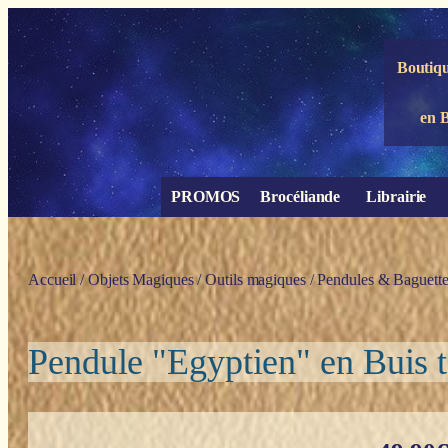
Panneau de gestion des cookies
Boutiqu
en 
PROMOS
Brocéliande
Librairie
Accueil
/
Objets Magiques
/
Outils magiques
/
Pendules & Baguette
Pendule "Egyptien" en Buis t