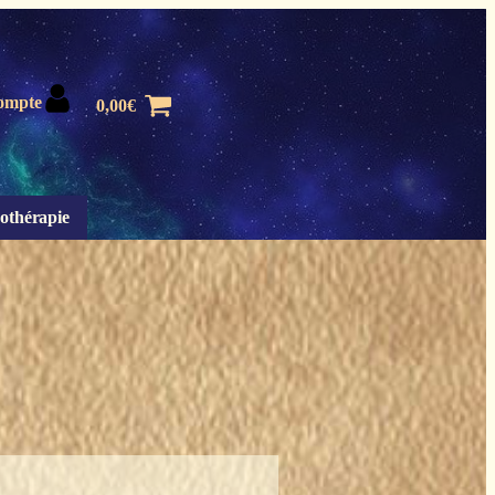
ompte
0,00
€
othérapie