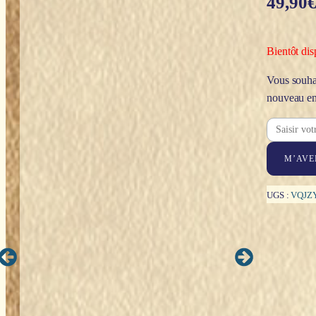
49,90
Bientôt dis
Vous souhai
nouveau en
M’AVE
UGS :
VQJZ