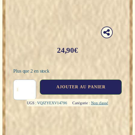
24,90
€
Plus que 2 en stock
quantité
AJOUTER AU PANIER
de
Pendule
Malachite
UGS :
VQJZYEXV14796
Catégorie :
Non classé
conique
6
faces