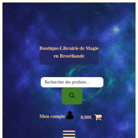
Panneau de gestion des cookies
Boutique-Librairie de
Magie
en Brocéliande
Recherche
de
produits
Mon compte
0,00
€