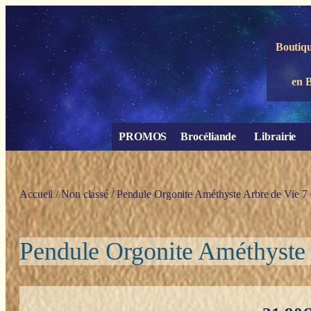
Panneau de gestion des cookies
Boutiqu
en 
PROMOS
Brocéliande
Librairie
Accueil
/
Non classé
/ Pendule Orgonite Améthyste Arbre de Vie 7 
Pendule Orgonite Améthyste 