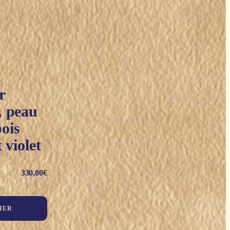
r
 peau
bois
 violet
330,00
€
IER