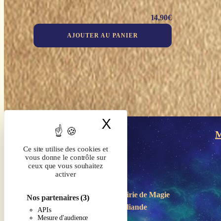
14,90
€
AJOUTER AU PANIER
X
Masquer le band
M
Ce site utilise des cookies et
vous donne le contrôle sur
ceux que vous souhaitez
activer
Boutique-Librairie de
Magie
Nos partenaires
(3)
en Brocéliande
APIs
Mesure d'audience