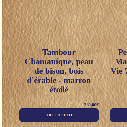
Tambour
Pe
Chamanique, peau
Mal
de bison, bois
Vie 
d'érable - marron
étoilé
330,00
€
LIRE LA SUITE