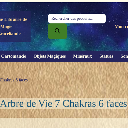
Recherche
e-Librairie de
de
Magie
Mon c
produits
Brocéliande
Cartomancie
Objets Magiques
Minéraux
Statues
Son
Chakras 6 faces
Arbre de Vie 7 Chakras 6 faces