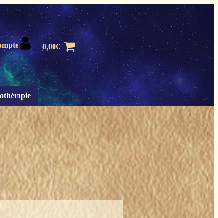
ompte
0,00
€
othérapie