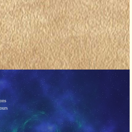
ions
tours