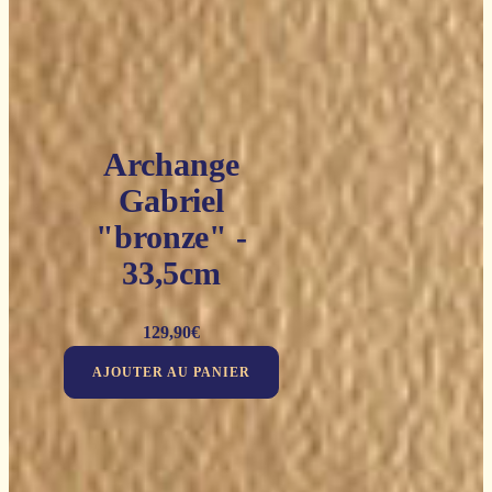
Archange
Gabriel
"bronze" -
33,5cm
129,90
€
AJOUTER AU PANIER