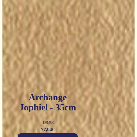
Archange
Jophiel - 35cm
129,90
€
Le
Le
77,94
€
prix
prix