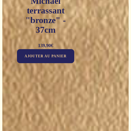
Michaël
terrassant
"bronze" -
37cm
139,90
€
AJOUTER AU PANIER