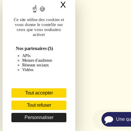
X
Masquer le band
Ce site utilise des cookies et
vous donne le contrôle sur
ceux que vous souhaitez
activer
Nos partenaires
(5)
APIs
Mesure d'audience
Réseaux sociaux
Vidéos
Tout accepter
Tout refuser
Personnaliser
Une qu