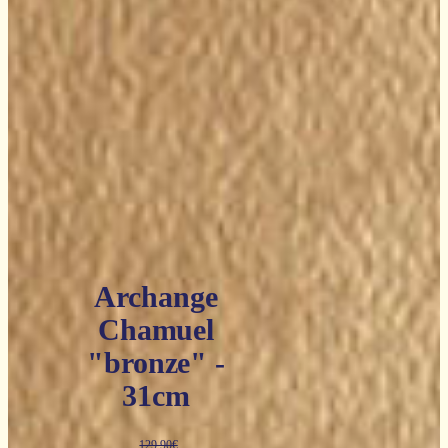
Archange
Chamuel
"bronze" -
31cm
129,90
€