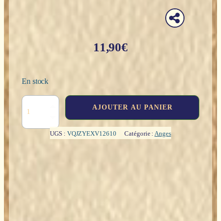
11,90
€
En stock
quantité
AJOUTER AU PANIER
de
Petit
ange
UGS :
VQJZYEXV12610
Catégorie :
Anges
assis
avec
cornes
rose
-
10cm