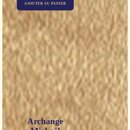
AJOUTER AU PANIER
initial
actuel
était :
est :
129,90€.
77,94€.
Archange