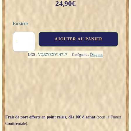
24,90
€
En stock
quantité
AJOUTER AU PANIER
de
Petit
dragon
UGS :
VQJZYEXV14717
Catégorie :
Dragons
en
armure
&
bouclier
-
9,6
cm
Frais de port offerts en point relais, dès 10€ d'achat
(pour la France
Continentale).