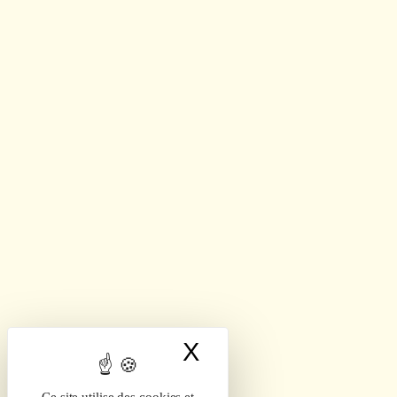
X
Masquer le band