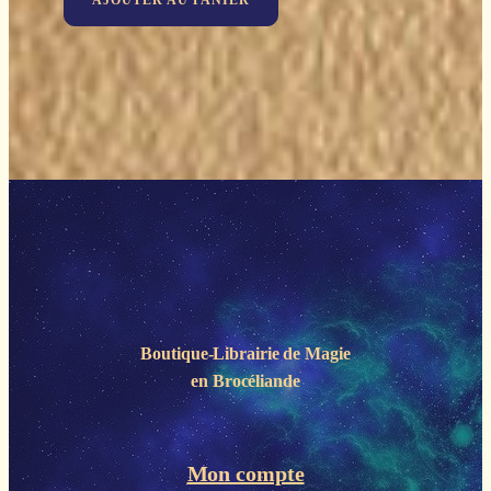
AJOUTER AU PANIER
Boutique-Librairie de
Magie
en Brocéliande
Mon compte