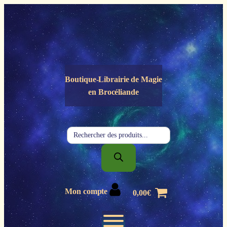
Panneau de gestion des cookies
Boutique-Librairie de
Magie
en Brocéliande
Recherche
de
produits
Mon compte
0,00
€