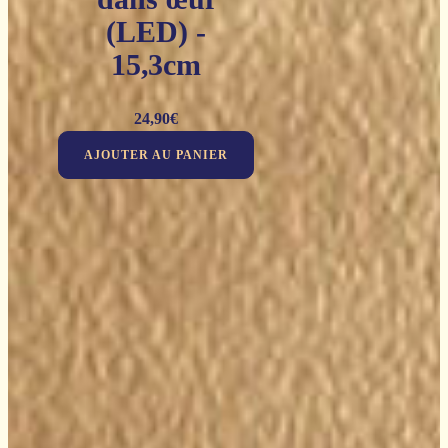
(LED) -
15,3cm
24,90
€
AJOUTER AU PANIER