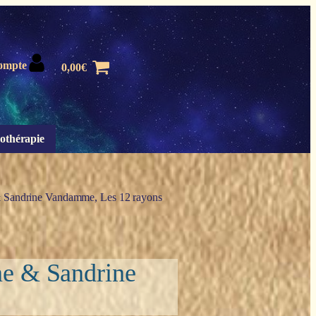
ompte
0,00
€
othérapie
e & Sandrine Vandamme, Les 12 rayons
ine & Sandrine