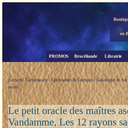
Panneau de gestion des cookies
Boutiqu
en 
PROMOS
Brocéliande
Librairie
Accueil
/
Cartomancie
/
Spiritualités & Énergies
/
Galactique & Asc
sacrés
Le petit oracle des maîtres 
Vandamme, Les 12 rayons sa