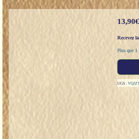
13,90
Recevez la
Plus que 1 
quantité
de
Le
petit
UGS :
VQJZ
oracle
des
maîtres
ascensionnés
-
Jean-
Frédéric
Krine
&