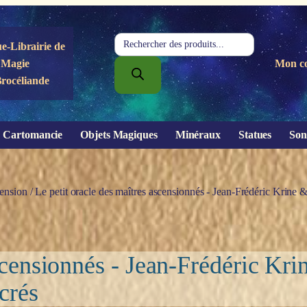
Recherche
e-Librairie de
de
Magie
Mon c
produits
Brocéliande
Cartomancie
Objets Magiques
Minéraux
Statues
Son
ension
/ Le petit oracle des maîtres ascensionnés - Jean-Frédéric Krin
ascensionnés - Jean-Frédéric Kr
crés