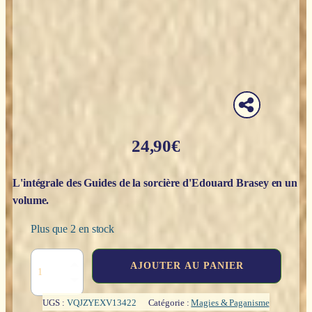
24,90
€
L'intégrale des
Guides de la sorcière
d'Edouard Brasey en un
volume.
Plus que 2 en stock
quantité
AJOUTER AU PANIER
de
La
petite
UGS :
VQJZYEXV13422
Catégorie :
Magies & Paganisme