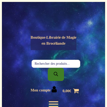
Panneau de gestion des cookies
Boutique-Librairie de
Magie
en Brocéliande
Recherche
de
produits
Mon compte
0,00
€