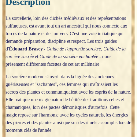
Description
La sorcellerie, loin des clichés médiévaux et des représentations
sulfureuses, est avant tout un art ancestral qui nous connecte aux
forces de la nature et de l'univers. C'est une voie initiatique qui
demande préparation, discipline et respect. Les trois guides
d'
Édouard Brasey
-
Guide de l'apprentie sorcière
,
Guide de la
sorcière sacrée
et
Guide de la sorcière enchantée
- nous
présentent différentes facettes de cet art millénaire.
La sorcière moderne s'inscrit dans la lignée des anciennes
guérisseuses et "sachantes", ces femmes qui maîtrisaient les
secrets des plantes et communiquaient avec les esprits de la nature.
Elle pratique une magie naturelle héritée des traditions celtes et
chamaniques, loin des pactes démoniaques d'autrefois. Cette
magie repose sur l'harmonie avec les cycles naturels, les énergies
des pierres et des plantes ainsi que sur des rituels accomplis lors de
moments clés de l'année.