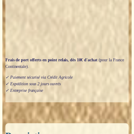
encyclopédie
des
sorcières
:
Pouvoirs
secrets
et
rituels
magiques
-
Edouard
Frais de port offerts en point relais, dès 10€ d'achat
(pour la France
Brasey
Continentale).
✓ Paiement sécurisé via Crédit Agricole
✓ Expédition sous 2 jours ouvrés
✓ Entreprise française