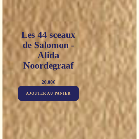
Les 44 sceaux
de Salomon -
Alida
Noordegraaf
20,00
€
AJOUTER AU PANIER