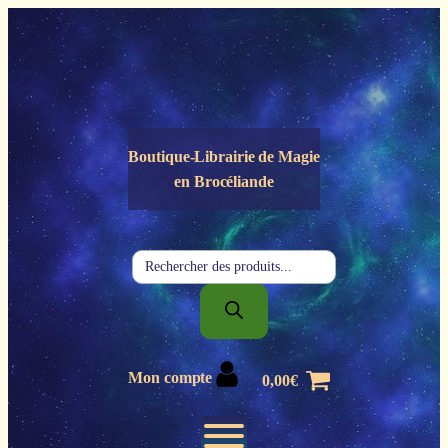
Panneau de gestion des cookies
Boutique-Librairie de
Magie
en Brocéliande
Recherche
de
produits
Mon compte
0,00
€