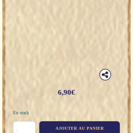
6,90
€
En stock
quantité
AJOUTER AU PANIER
de