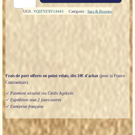
Pochette
:
UGS :
VQJZYEXV14443
Catégorie :
Sacs & Bourses
Arbre
de
Vie
(velours
noir)
-
10cm
x
11cm
Frais de port offerts en point relais, dès 10€ d'achat
(pour la France
Continentale).
✓ Paiement sécurisé via Crédit Agricole
✓ Expédition sous 2 jours ouvrés
✓ Entreprise française