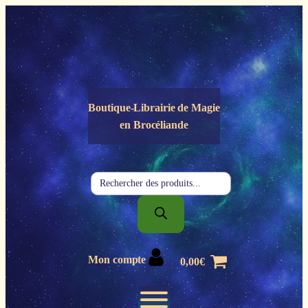
Panneau de gestion des cookies
Boutique-Librairie de
Magie
en Brocéliande
Recherche
de
produits
Mon compte
0,00
€