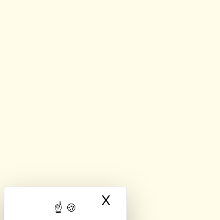
X
Masquer le band