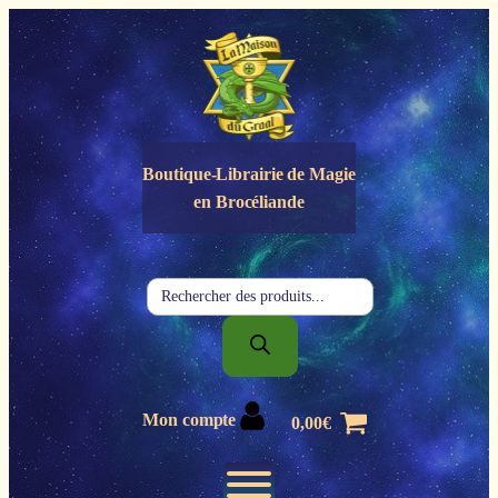
Panneau de gestion des cookies
Boutique-Librairie de
Magie
en Brocéliande
Recherche
de
produits
Mon compte
0,00
€