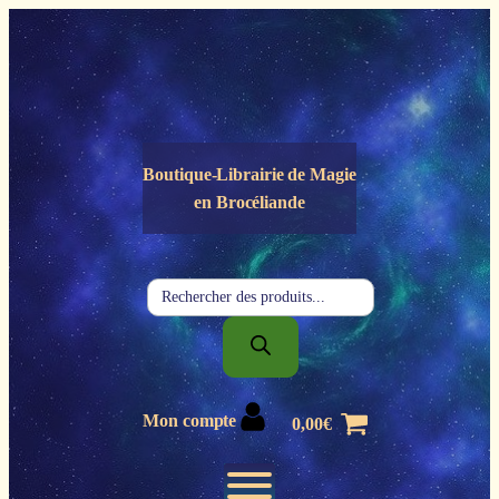
Panneau de gestion des cookies
Boutique-Librairie de
Magie
en Brocéliande
Recherche
de
produits
Mon compte
0,00
€