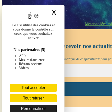
X
Masquer le band
Mentions légales
Ce site utilise des cookies et
vous donne le contrôle sur
ceux que vous souhaitez
activer
Inscrivez-vous pour recevoir nos actuali
Nos partenaires
(5)
APIs
Nous ne spammons pas ! Consultez notre
politique de confidentialité
pour plu
Mesure d'audience
Réseaux sociaux
Vidéos
Tout accepter
Tout refuser
Personnaliser