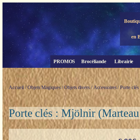
Panneau de gestion des cookies
Boutiqu
en 
PROMOS
Brocéliande
Librairie
Accueil
/
Objets Magiques
/
Objets divers
/
Accessoires
/ Porte clés
Porte clés : Mjölnir (Marteau