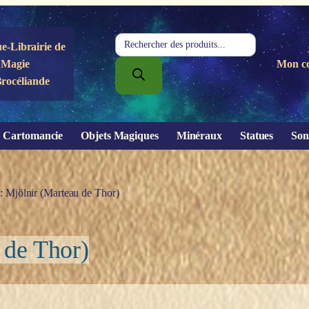
Recherche
e-Librairie de
de
Magie
Mon c
produits
Brocéliande
Cartomancie
Objets Magiques
Minéraux
Statues
Son
 : Mjölnir (Marteau de Thor)
 de Thor)