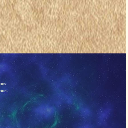
ions
tours