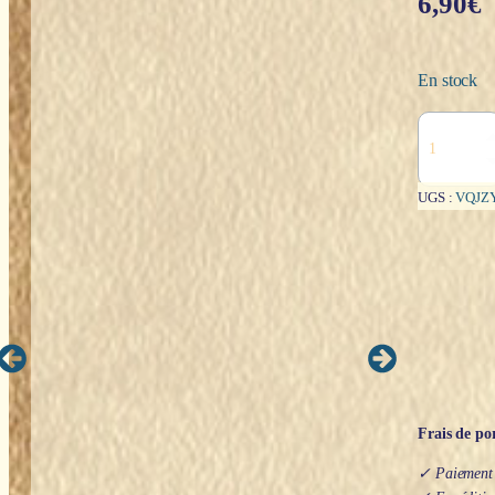
6,90
€
En stock
quantité
de
Porte
clés
UGS :
VQJZ
:
Mjölnir
(Marteau
de
Thor)
Frais de por
✓ Paiement s