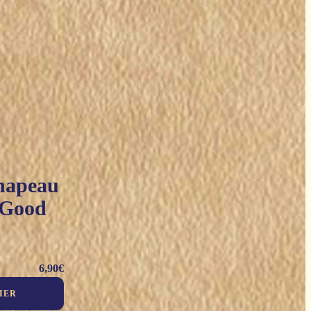
Chapeau
"Good
6,90
€
IER