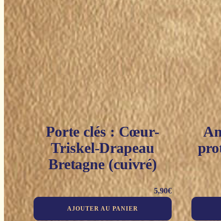
Porte clés : Cœur-
Am
Triskel-Drapeau
pro
Bretagne (cuivré)
5,90
€
AJOUTER AU PANIER