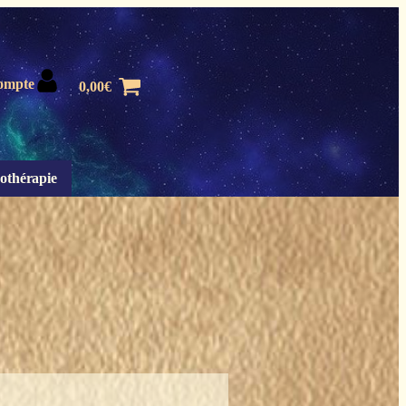
ompte
0,00
€
othérapie