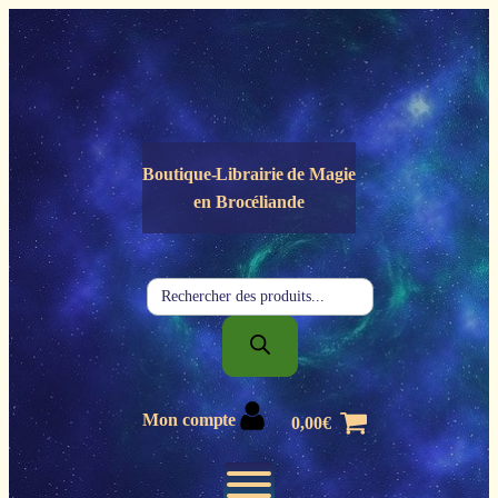
Panneau de gestion des cookies
Boutique-Librairie de
Magie
en Brocéliande
Recherche
de
produits
Mon compte
0,00
€