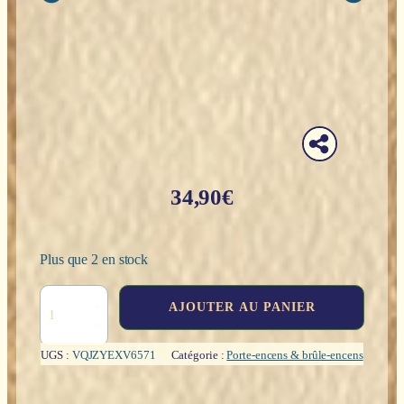
34,90
€
Plus que 2 en stock
quantité
AJOUTER AU PANIER
de
Porte
encens
UGS :
VQJZYEXV6571
Catégorie :
Porte-encens & brûle-encens
'Backflow'
:
Cascade