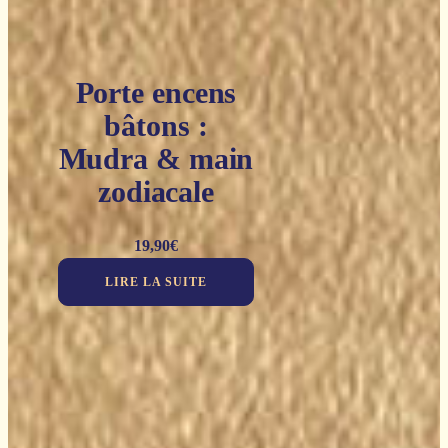
Porte encens
bâtons :
Mudra & main
zodiacale
19,90
€
LIRE LA SUITE