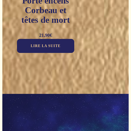
Porte encens
Corbeau et
têtes de mort
21,90
€
LIRE LA SUITE