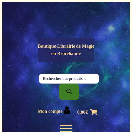
Panneau de gestion des cookies
Boutique-Librairie de
Magie
en Brocéliande
Recherche
de
produits
Mon compte
0,00
€