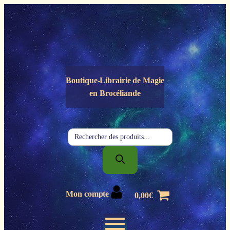
Panneau de gestion des cookies
Boutique-Librairie de
Magie
en Brocéliande
Recherche
de
produits
Mon compte
0,00
€