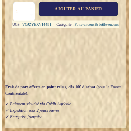
quantité
AJOUTER AU PANIER
de
Boîte
porte-
UGS :
VQJZYEXV14491
Catégorie :
Porte-encens & brûle-encens
encens
:
Cônes
(bois)
-
8cm
Frais de port offerts en point relais, dès 10€ d'achat
(pour la France
Continentale).
✓ Paiement sécurisé via Crédit Agricole
✓ Expédition sous 2 jours ouvrés
✓ Entreprise française