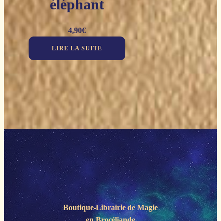
éléphant
4,90
€
LIRE LA SUITE
Boutique-Librairie de
Magie
en Brocéliande