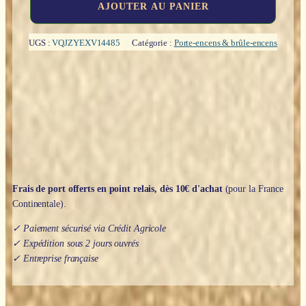
quantité
AJOUTER AU PANIER
de
Porte
encens
UGS :
VQJZYEXV14485
Catégorie :
Porte-encens & brûle-encens
bâton/cône
:
Coffret
Arbre
de
vie
(bois)
-
30cm
Frais de port offerts en point relais, dès 10€ d'achat
(pour la France
Continentale).
✓ Paiement sécurisé via Crédit Agricole
✓ Expédition sous 2 jours ouvrés
✓ Entreprise française