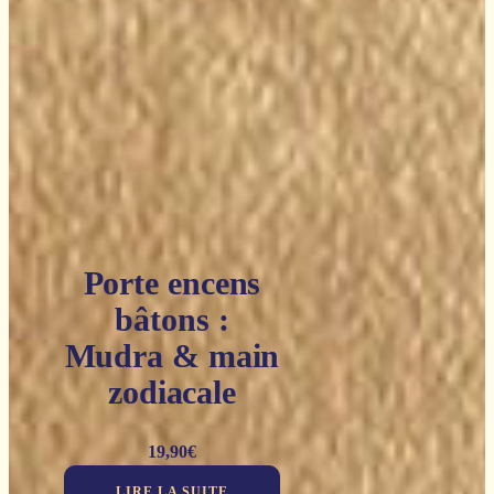
Porte encens
bâtons :
Mudra & main
zodiacale
19,90
€
LIRE LA SUITE