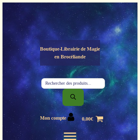
Panneau de gestion des cookies
Boutique-Librairie de
Magie
en Brocéliande
Recherche
de
produits
Mon compte
0,00
€