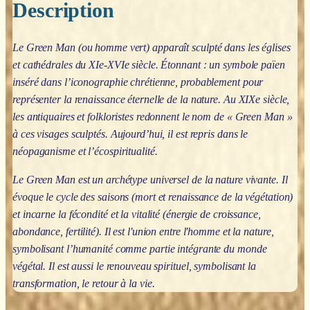
Description
Le Green Man (ou homme vert) apparaît sculpté dans les églises
et cathédrales du XIe-XVIe siècle. Étonnant : un symbole païen
inséré dans l’iconographie chrétienne, probablement pour
représenter la renaissance éternelle de la nature. Au XIXe siècle,
les antiquaires et folkloristes redonnent le nom de « Green Man »
à ces visages sculptés. Aujourd’hui, il est repris dans le
néopaganisme et l’écospiritualité.
Le Green Man est un archétype universel de la nature vivante. Il
évoque le cycle des saisons (mort et renaissance de la végétation)
et incarne la fécondité et la vitalité (énergie de croissance,
abondance, fertilité). Il est l'union entre l'homme et la nature,
symbolisant l’humanité comme partie intégrante du monde
végétal. Il est aussi le renouveau spirituel, symbolisant la
transformation, le retour à la vie.