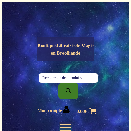
Panneau de gestion des cookies
Boutique-Librairie de
Magie
en Brocéliande
Recherche
de
produits
Mon compte
0,00
€