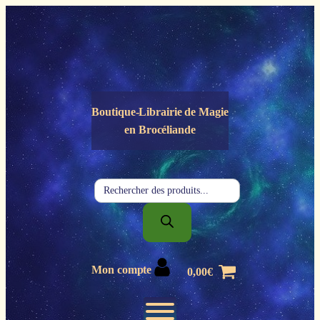
Panneau de gestion des cookies
Boutique-Librairie de
Magie
en Brocéliande
Recherche
de
produits
Mon compte
0,00
€