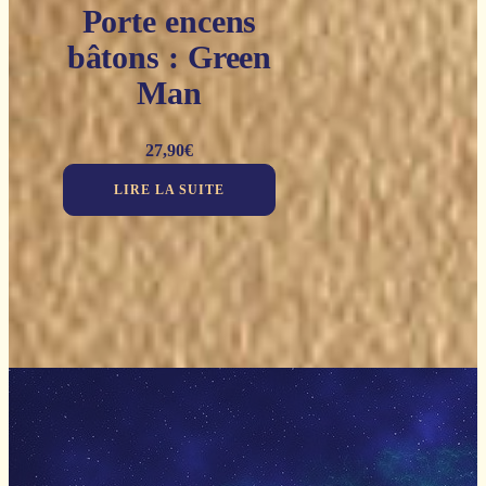
Porte encens
bâtons : Green
Man
27,90
€
LIRE LA SUITE