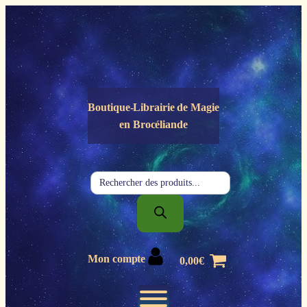
Panneau de gestion des cookies
Boutique-Librairie de
Magie
en Brocéliande
Recherche
de
produits
Mon compte
0,00
€