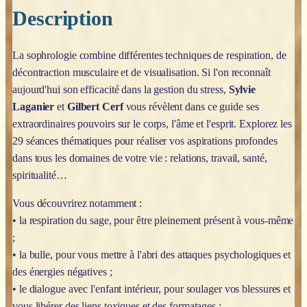
Description
La sophrologie combine différentes techniques de respiration, de
décontraction musculaire et de visualisation. Si l'on reconnaît
aujourd'hui son efficacité dans la gestion du stress,
Sylvie
Laganier
et
Gilbert Cerf
vous révèlent dans ce guide ses
extraordinaires pouvoirs sur le corps, l'âme et l'esprit. Explorez les
29 séances thématiques pour réaliser vos aspirations profondes
dans tous les domaines de votre vie : relations, travail, santé,
spiritualité…
Vous découvrirez notamment :
• la respiration du sage, pour être pleinement présent à vous-même
;
• la bulle, pour vous mettre à l'abri des attaques psychologiques et
des énergies négatives ;
• le dialogue avec l'enfant intérieur, pour soulager vos blessures et
vous libérer des liens toxiques et des formatages ;