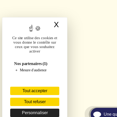
X
Masquer le band
Ce site utilise des cookies et
vous donne le contrôle sur
ceux que vous souhaitez
activer
Nos partenaires
(1)
Mesure d'audience
Tout accepter
Tout refuser
Personnaliser
Une qu