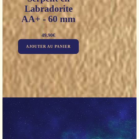
Labradorite
AA+ - 60 mm
49,90
€
AJOUTER AU PANIER