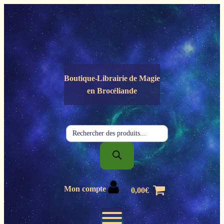
Panneau de gestion des cookies
Boutique-Librairie de
Magie
en Brocéliande
Recherche
de
produits
Mon compte
0,00
€