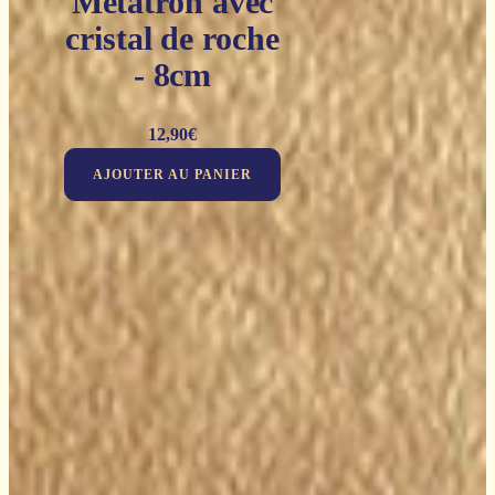
Métatron avec
cristal de roche
- 8cm
12,90
€
AJOUTER AU PANIER