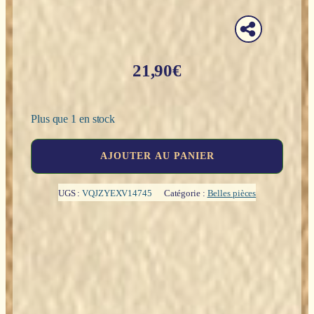
21,90
€
Plus que 1 en stock
quantité
AJOUTER AU PANIER
de
Pyramide
orgonite
UGS :
VQJZYEXV14745
Catégorie :
Belles pièces
:
Arbre
de
Vie
(Amethyste
&
Péridot)
-
6cm