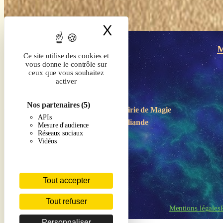
X
Masquer le band
M
Ce site utilise des cookies et
vous donne le contrôle sur
ceux que vous souhaitez
activer
Nos partenaires
(5)
Boutique-Librairie de
Magie
APIs
en Brocéliande
Mesure d'audience
Réseaux sociaux
Vidéos
Tout accepter
Tout refuser
Mentions légales
Personnaliser