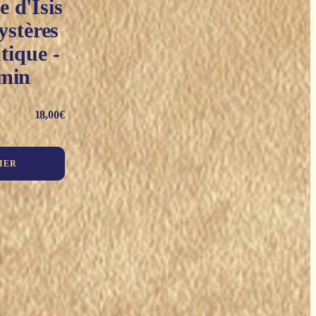
 d'Isis
ystères
tique -
min
18,00
€
IER