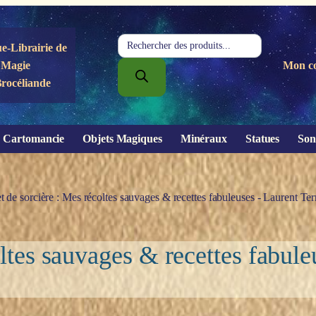
Recherche
e-Librairie de
de
Magie
Mon c
produits
Brocéliande
Cartomancie
Objets Magiques
Minéraux
Statues
Son
t de sorcière : Mes récoltes sauvages & recettes fabuleuses - Laurent Te
ltes sauvages & recettes fabule