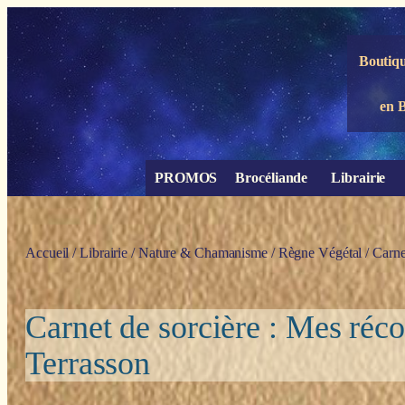
Panneau de gestion des cookies
Boutiqu
en 
PROMOS
Brocéliande
Librairie
Accueil
/
Librairie
/
Nature & Chamanisme
/
Règne Végétal
/ Carne
Carnet de sorcière : Mes réco
Terrasson