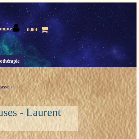
ompte
0,00
€
othérapie
rrasson
uses - Laurent