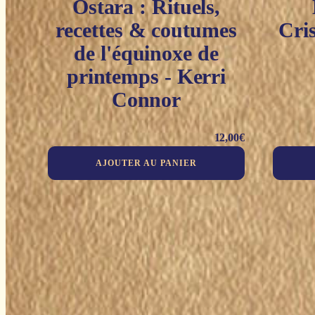
Ostara : Rituels,
recettes & coutumes
Cri
de l'équinoxe de
printemps - Kerri
Connor
12,00
€
AJOUTER AU PANIER