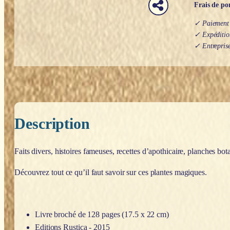
Terrasson
Frais de por
✓ Paiement s
✓ Expédition
✓ Entreprise
Description
Faits divers, histoires fameuses, recettes d’apothicaire, planches b
Découvrez tout ce qu’il faut savoir sur ces plantes magiques.
Livre broché de 128 pages (17.5 x 22 cm)
Editions Rustica - 2015