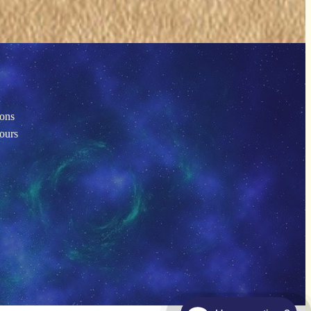
ions
tours