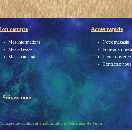
eau des cookies
on compte
Accès rapide
Mes informations
Notre magasin
Mes adresses
Foire aux quest
Mes commandes
Livraisons et re
Contactez-nous
Suivez-nous
Politique de confidentialité
Conditions Générales de Vente