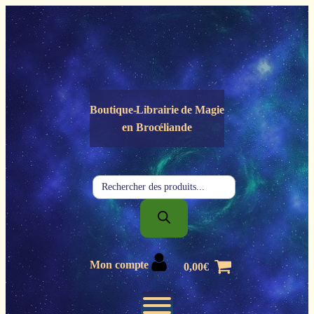
Panneau de gestion des cookies
Boutique-Librairie de
Magie
en Brocéliande
Recherche
de
produits
Mon compte
0,00
€