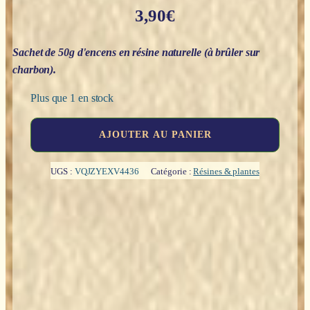
3,90
€
Sachet de 50g d'encens en résine naturelle (à brûler sur
charbon).
Plus que 1 en stock
quantité
AJOUTER AU PANIER
de
Résine
:
UGS :
VQJZYEXV4436
Catégorie :
Résines & plantes
7
Chakras
(30g)
-
Goloka