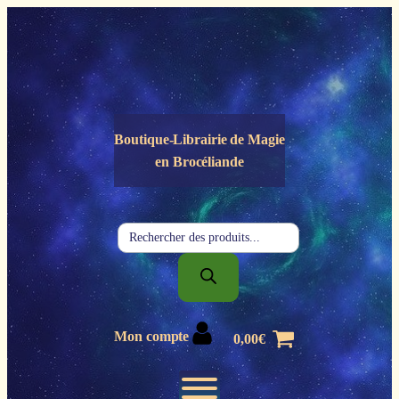
Panneau de gestion des cookies
Boutique-Librairie de
Magie
en Brocéliande
Recherche
de
produits
Mon compte
0,00
€