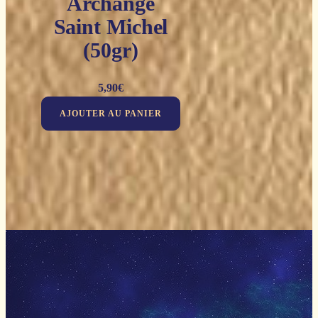
Archange
Saint Michel
(50gr)
5,90
€
AJOUTER AU PANIER