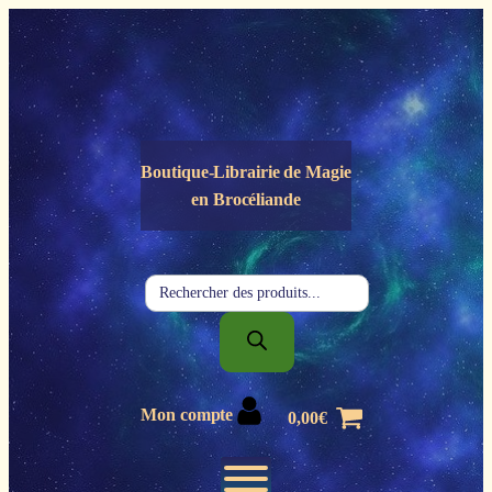
Panneau de gestion des cookies
Boutique-Librairie de
Magie
en Brocéliande
Recherche
de
produits
Mon compte
0,00
€