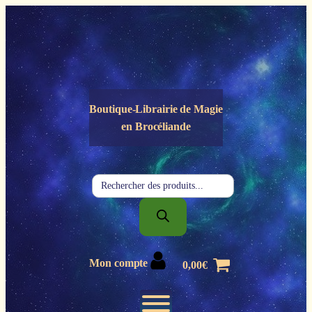
Panneau de gestion des cookies
Boutique-Librairie de
Magie
en Brocéliande
Recherche
de
produits
Mon compte
0,00
€