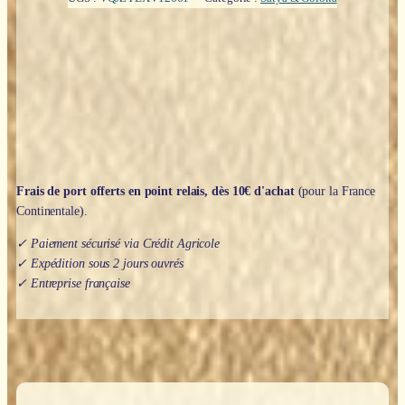
-
Satya,
Green
product
Frais de port offerts en point relais, dès 10€ d'achat
(pour la France
Continentale).
✓ Paiement sécurisé via Crédit Agricole
✓ Expédition sous 2 jours ouvrés
✓ Entreprise française