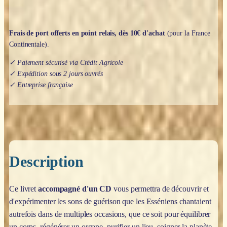
Anne
Givaudan
Frais de port offerts en point relais, dès 10€ d'achat
(pour la France
Continentale).
✓ Paiement sécurisé via Crédit Agricole
✓ Expédition sous 2 jours ouvrés
✓ Entreprise française
Description
Ce livret
accompagné d'un CD
vous permettra de découvrir et
d'expérimenter les sons de guérison que les Esséniens chantaient
autrefois dans de multiples occasions, que ce soit pour équilibrer
un corps, régénérer un organe, purifier un lieu, soigner la planète