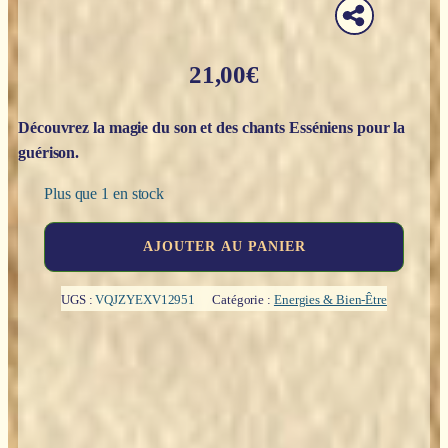
21,00
€
Découvrez la magie du son et des chants Esséniens pour la
guérison.
Plus que 1 en stock
quantité
AJOUTER AU PANIER
de
Sons
esséniens
UGS :
VQJZYEXV12951
Catégorie :
Energies & Bien-Être
:
la
guérison
par
la
voix
-