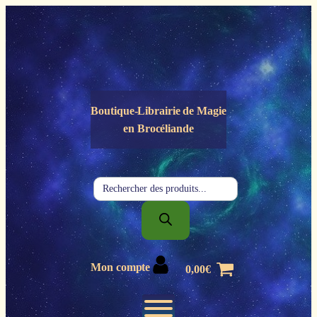
Panneau de gestion des cookies
Boutique-Librairie de
Magie
en Brocéliande
Recherche
de
produits
Mon compte
0,00
€