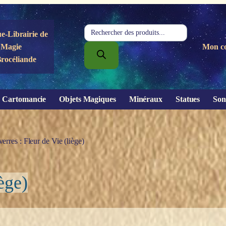
Recherche
e-Librairie de
de
Magie
Mon c
produits
Brocéliande
Cartomancie
Objets Magiques
Minéraux
Statues
Son
erres : Fleur de Vie (liège)
ège)