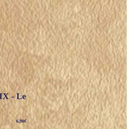
IX - Le
6,90
€