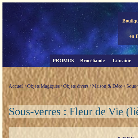
Panneau de gestion des cookies
Boutiqu
en 
PROMOS
Brocéliande
Librairie
Accueil
/
Objets Magiques
/
Objets divers
/
Maison & Déco
/ Sous-v
Sous-verres : Fleur de Vie (li