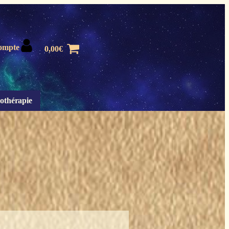
ompte
0,00
€
othérapie