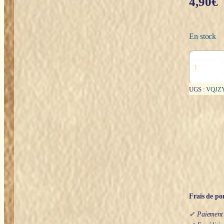
4,90
€
En stock
quantité
de
Sous-
verres
UGS :
VQJZ
:
Fleur
de
Vie
(liège)
Frais de por
✓ Paiement s