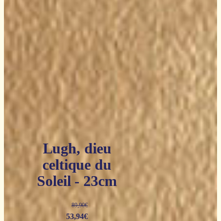
Lugh, dieu
celtique du
Soleil - 23cm
89,90
€
Le
Le
53,94
€