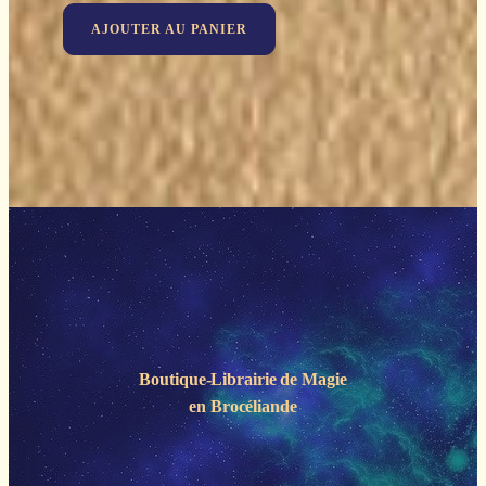
prix
prix
AJOUTER AU PANIER
initial
actuel
était :
est :
89,90€.
53,94€.
Boutique-Librairie de
Magie
en Brocéliande