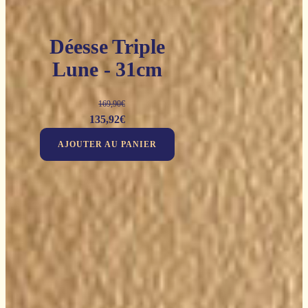
Déesse Triple
Lune - 31cm
169,90
€
Le
Le
135,92
€
prix
prix
AJOUTER AU PANIER
initial
actuel
était :
est :
169,90€.
135,92€.