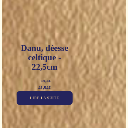
Danu, déesse
celtique -
22,5cm
69,90
€
Le
Le
41,94
€
prix
prix
LIRE LA SUITE
initial
actuel
était :
est :
69,90€.
41,94€.