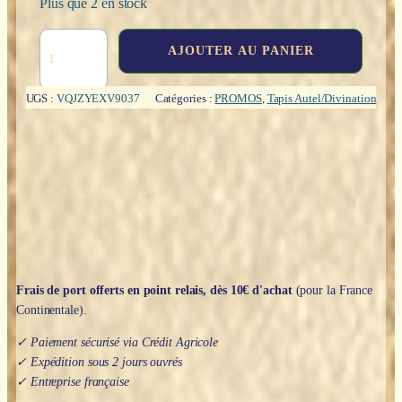
Plus que 2 en stock
initial
actuel
était :
est :
quantité
AJOUTER AU PANIER
de
Tapis
29,90€.
14,95€.
Ouija
UGS :
VQJZYEXV9037
Catégories :
PROMOS
,
Tapis Autel/Divination
:
Communication
spirite
(avec
planchette
bois)
-
38x29cm
Frais de port offerts en point relais, dès 10€ d'achat
(pour la France
Continentale).
✓ Paiement sécurisé via Crédit Agricole
✓ Expédition sous 2 jours ouvrés
✓ Entreprise française