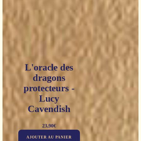
L'oracle des
dragons
protecteurs -
Lucy
Cavendish
23,90
€
AJOUTER AU PANIER