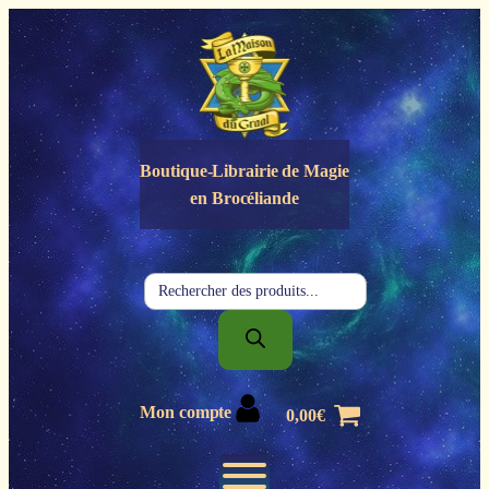
Panneau de gestion des cookies
Boutique-Librairie de
Magie
en Brocéliande
Recherche
de
produits
Mon compte
0,00
€