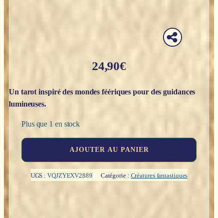
24,90
€
Un tarot inspiré des mondes féériques pour des guidances
lumineuses.
Plus que 1 en stock
quantité
AJOUTER AU PANIER
de
Le
tarot
UGS :
VQJZYEXV2889
Catégorie :
Créatures fantastiques
des
fées
-
Doreen