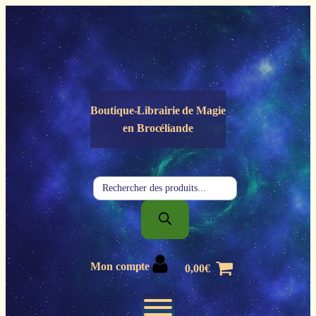
Panneau de gestion des cookies
Boutique-Librairie de
Magie
en Brocéliande
Recherche
de
produits
Mon compte
0,00
€