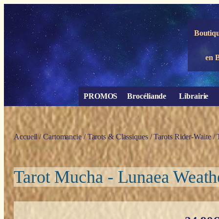
Panneau de gestion des cookies
Boutiqu
en 
PROMOS
Brocéliande
Librairie
Accueil
/
Cartomancie
/
Tarots & Classiques
/
Tarots Rider-Waite
/ 
Tarot Mucha - Lunaea Weathe