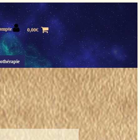
ompte
0,00
€
othérapie