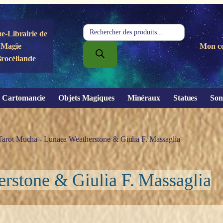
Recherche
e-Librairie de
de
Magie
Mon c
produits
Brocéliande
Cartomancie
Objets Magiques
Minéraux
Statues
Son
Tarot Mucha - Lunaea Weatherstone & Giulia F. Massaglia
rstone & Giulia F. Massaglia