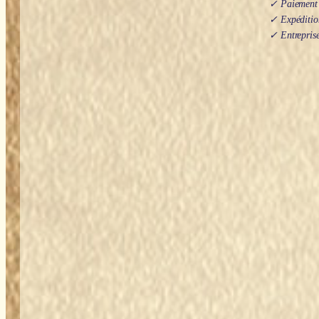
✓ Paiement s
✓ Expédition
✓ Entreprise