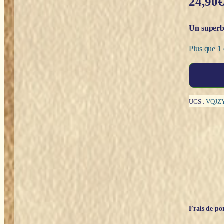
24,90
Un superbe
Plus que 1 
quantité
de
Tarot
Mucha
UGS :
VQJZ
-
Lunaea
Weatherstone
&
Giulia
F.
Massaglia
Frais de por