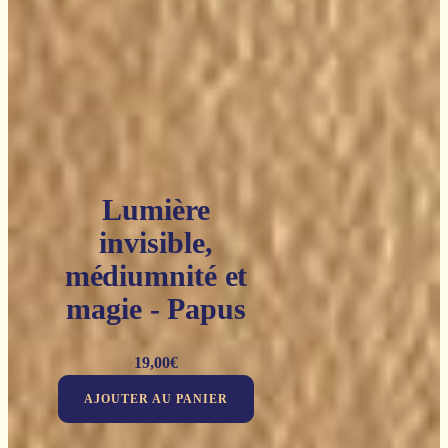
Lumière
invisible,
médiumnité et
magie - Papus
19,00
€
AJOUTER AU PANIER