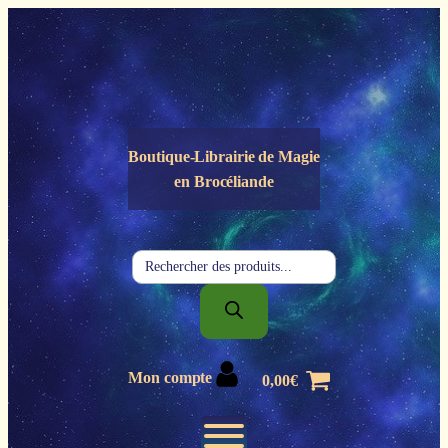
Panneau de gestion des cookies
Boutique-Librairie de
Magie
en Brocéliande
Recherche
de
produits
Mon compte
0,00
€