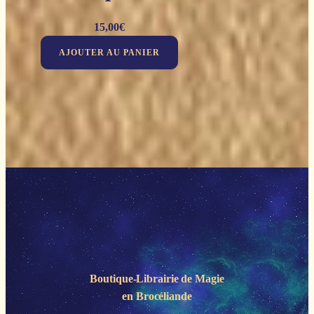
15,00
€
AJOUTER AU PANIER
Boutique-Librairie de
Magie
en Brocéliande