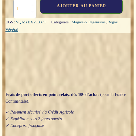
quantité
AJOUTER AU PANIER
de
Traité
des
UGS :
VQJZYEXV13371
Catégories :
Magies & Paganisme
,
Règne
encens
Végétal
et
des
condensateurs
fluidiques
-
Vincent
Lauvergne
Frais de port offerts en point relais, dès 10€ d'achat
(pour la France
Continentale).
✓ Paiement sécurisé via Crédit Agricole
✓ Expédition sous 2 jours ouvrés
✓ Entreprise française