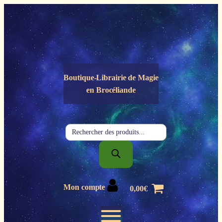
Panneau de gestion des cookies
Boutique-Librairie de
Magie
en Brocéliande
Recherche
de
produits
Mon compte
0,00
€