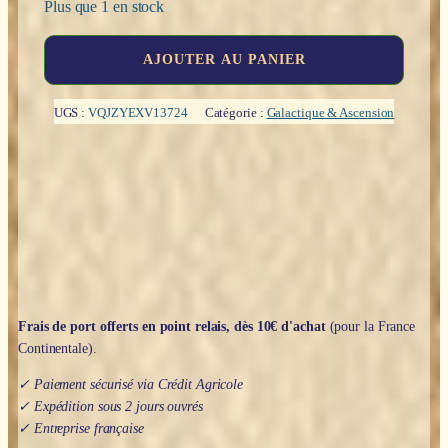
Plus que 1 en stock
quantité
AJOUTER AU PANIER
de
Les
treize
UGS :
VQJZYEXV13724
Catégorie :
Galactique & Ascension
cristaux-
maîtres
d'Orion
et
les
sceaux
d'unité
quantique
-
Rosanna
Narducci
Frais de port offerts en point relais, dès 10€ d'achat
(pour la France
Continentale).
✓ Paiement sécurisé via Crédit Agricole
✓ Expédition sous 2 jours ouvrés
✓ Entreprise française