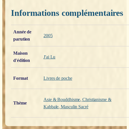
Informations complémentaires
Poids
0,200 kg
Année de
2005
parution
Maison
J'ai Lu
d'édition
Format
Livres de poche
Asie & Bouddhisme
,
Christianisme &
Thème
Kabbale
,
Masculin Sacré