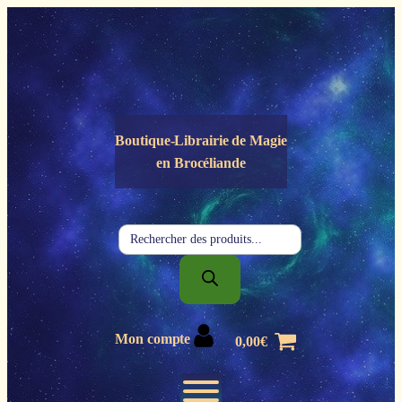
Panneau de gestion des cookies
Boutique-Librairie de
Magie
en Brocéliande
Recherche
de
produits
Mon compte
0,00
€