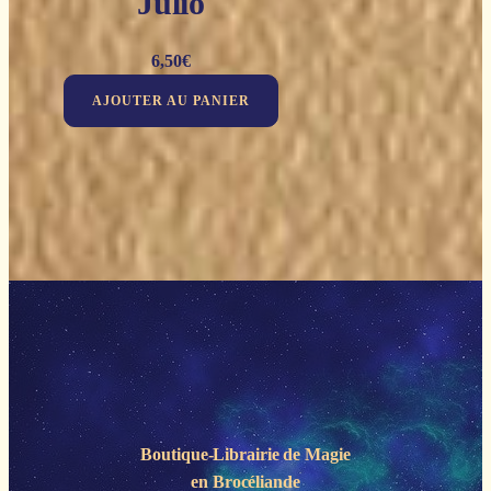
Julio
6,50
€
AJOUTER AU PANIER
Boutique-Librairie de
Magie
en Brocéliande