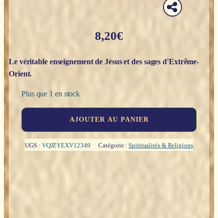
8,20
€
Le véritable enseignement de Jésus et des sages d'Extrême-
Orient.
Plus que 1 en stock
quantité
AJOUTER AU PANIER
de
Treize
leçons
UGS :
VQJZYEXV12349
Catégorie :
Spiritualités & Religions
sur
la
vie
des
maîtres
-
Baird
T.