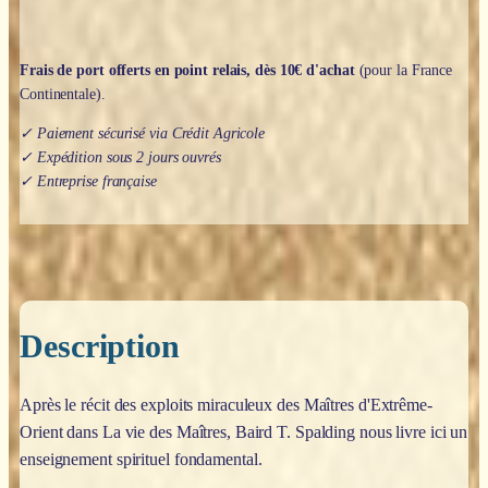
Spalding
Frais de port offerts en point relais, dès 10€ d'achat
(pour la France
Continentale).
✓ Paiement sécurisé via Crédit Agricole
✓ Expédition sous 2 jours ouvrés
✓ Entreprise française
Description
Après le récit des exploits miraculeux des Maîtres d'Extrême-
Orient dans La vie des Maîtres, Baird T. Spalding nous livre ici un
enseignement spirituel fondamental.