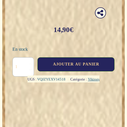
14,90
€
En stock
quantité
AJOUTER AU PANIER
de
Valkyrie,
guerrière
UGS :
VQJZYEXV14518
Catégorie :
Vikings
psychopompe
"bronze"
-
8,5cm