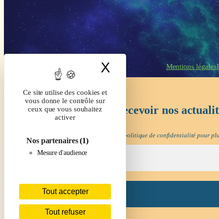
X
Masquer le band
Mentions légales
Ce site utilise des cookies et
vous donne le contrôle sur
Inscrivez-vous pour recevoir nos actuali
ceux que vous souhaitez
activer
Nous ne spammons pas ! Consultez notre
politique de confidentialité
pour plu
Nos partenaires
(1)
Mesure d'audience
Tout accepter
Tout refuser