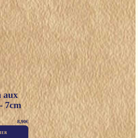
n aux
 - 7cm
8,90
€
IER