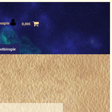
ompte
0,00
€
othérapie