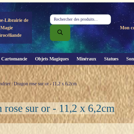
Recherche
e-Librairie de
de
Magie
Mon c
produits
Brocéliande
Cartomancie
Objets Magiques
Minéraux
Statues
Son
drier : Dragon rose sur or - 11,2 x 6,2cm
 rose sur or - 11,2 x 6,2cm