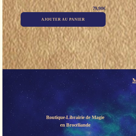
79,90
€
AJOUTER AU PANIER
M
Boutique-Librairie de
Magie
en Brocéliande