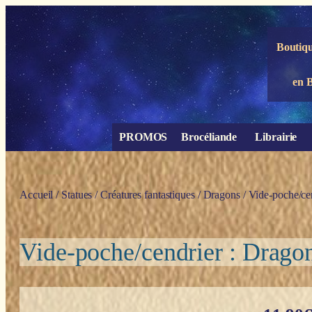
Panneau de gestion des cookies
Boutiqu
en 
PROMOS
Brocéliande
Librairie
Accueil
/
Statues
/
Créatures fantastiques
/
Dragons
/ Vide-poche/cen
Vide-poche/cendrier : Dragon