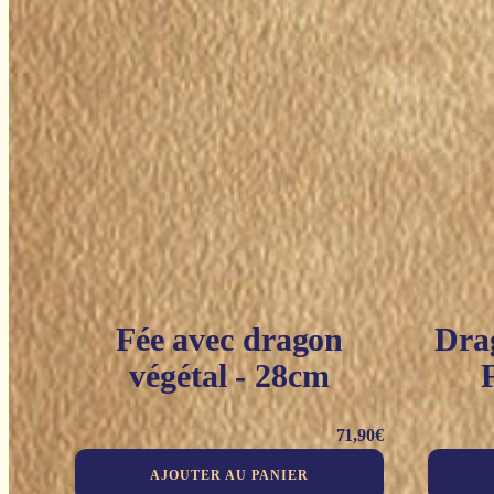
Fée avec dragon
Drag
végétal - 28cm
71,90
€
AJOUTER AU PANIER