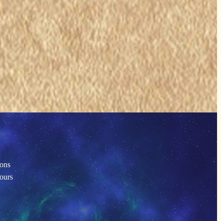
ions
tours