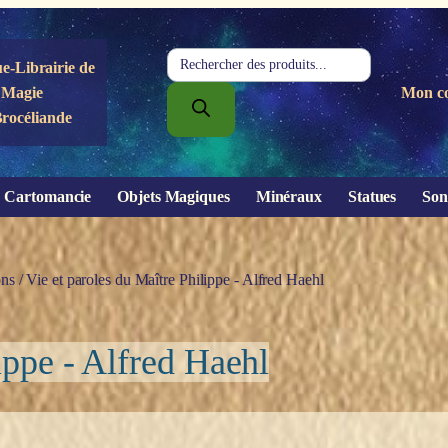
Recherche
e-Librairie de
de
Magie
Mon c
produits
Brocéliande
Cartomancie
Objets Magiques
Minéraux
Statues
Son
ons
/ Vie et paroles du Maître Philippe - Alfred Haehl
ippe - Alfred Haehl