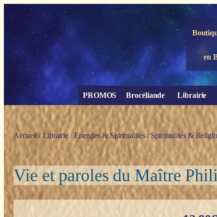
Panneau de gestion des cookies
Boutiqu
en 
PROMOS
Brocéliande
Librairie
Accueil
/
Librairie
/
Energies & Spiritualités
/
Spiritualités & Religi
Vie et paroles du Maître Phil