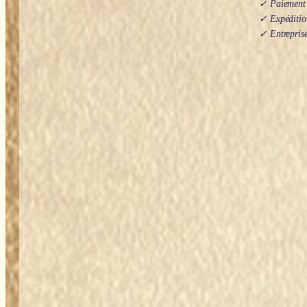
✓ Paiement s
✓ Expédition
✓ Entreprise