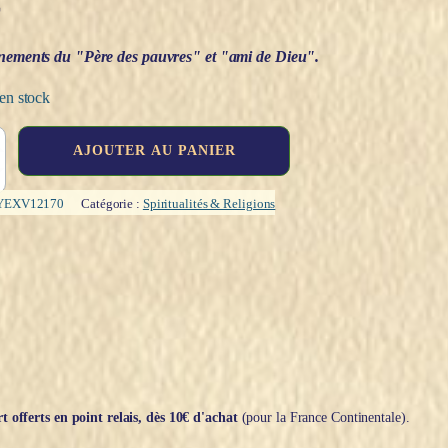
€
nements du "Père des pauvres" et "ami de Dieu".
en stock
AJOUTER AU PANIER
YEXV12170
Catégorie :
Spiritualités & Religions
t offerts en point relais, dès 10€ d'achat
(pour la France Continentale).