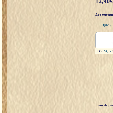
12,90
Les enseig
Plus que 2 
quantité
de
Vie
et
UGS :
VQJZ
paroles
du
Maître
Philippe
-
Alfred
Haehl
Frais de por