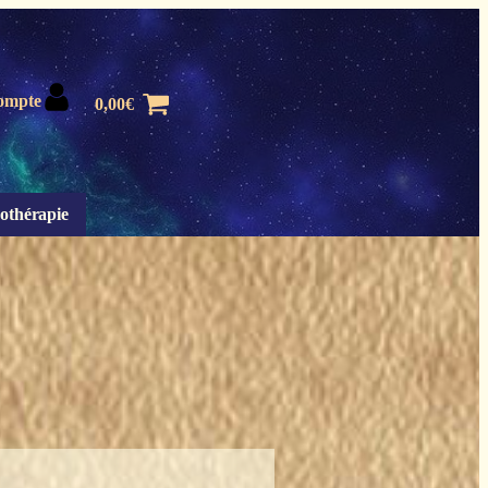
ompte
0,00
€
othérapie