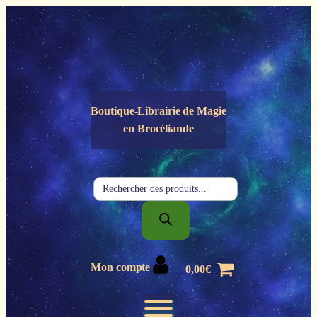
Panneau de gestion des cookies
Boutique-Librairie de
Magie
en Brocéliande
Recherche
de
produits
Mon compte
0,00
€